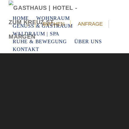
HOME
WOHNRAUM
BUCHEN
ANFRAGE
GENUSS & GASTRAUM
WALDRAUM | SPA
RUHE & BEWEGUNG
ÜBER UNS
KONTAKT