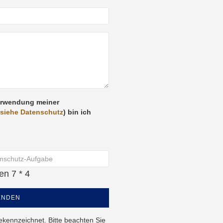
erwendung meiner
siehe Datenschutz
) bin ich
ren
7 * 4
ENDEN
gekennzeichnet. Bitte beachten Sie