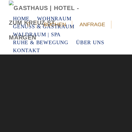
HOME
WOHNRAUM
BUCHEN
ANFRAGE
GENUSS & GASTRAUM
WALDRAUM | SPA
RUHE & BEWEGUNG
ÜBER UNS
KONTAKT