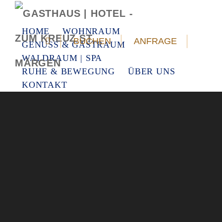
HOME
WOHNRAUM
BUCHEN
ANFRAGE
GENUSS & GASTRAUM
WALDRAUM | SPA
RUHE & BEWEGUNG
ÜBER UNS
KONTAKT