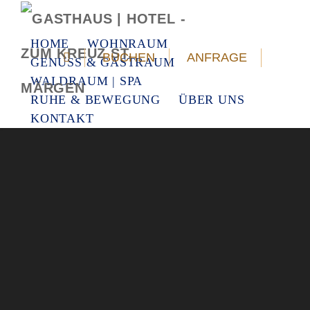
HOME
WOHNRAUM
BUCHEN
ANFRAGE
GENUSS & GASTRAUM
WALDRAUM | SPA
RUHE & BEWEGUNG
ÜBER UNS
KONTAKT